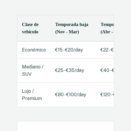
Clase de
Temporada baja
Temporada me
vehículo
(Nov - Mar)
(Abr - May, Oc
Económico
€15 - €20/day
€22 - €30/day
Mediano /
€25 - €35/day
€40 - €55/day
SUV
Lujo /
€80 - €100/day
€120 - €150/da
Premium