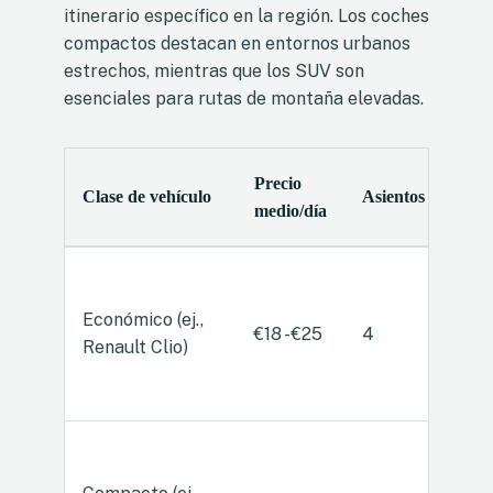
itinerario específico en la región. Los coches
compactos destacan en entornos urbanos
estrechos, mientras que los SUV son
esenciales para rutas de montaña elevadas.
Precio
Clase de vehículo
Asientos
Puer
medio/día
Económico (ej.,
€18 - €25
4
4/5
Renault Clio)