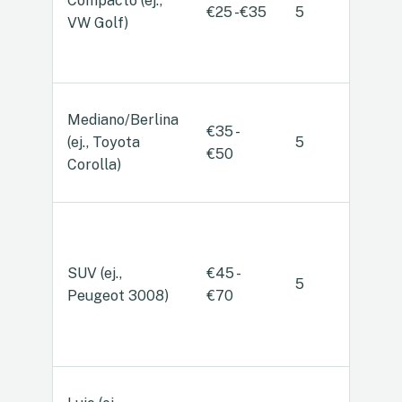
Compacto (ej.,
€25 - €35
5
4/5
VW Golf)
Mediano/Berlina
€35 -
(ej., Toyota
5
4
€50
Corolla)
SUV (ej.,
€45 -
5
5
Peugeot 3008)
€70