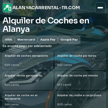
ALANYACARRENTAL-TR.COM
Alquiler de Coches en
Alanya
VISA
Mastercard
Apple Pay
Google Pay
Se acepta pago por adelantado
Alquiler de coches aeropuerto
Alquiler de coche por horas
629 carros
662 carros
Alquilar coche aeropuerto
Alquiler de coche por minuto
1124 carros
427 carros
Alquiler de coche en el
Alquiler de coche a corto plazo
aeropuerto
344 carros
803 carros