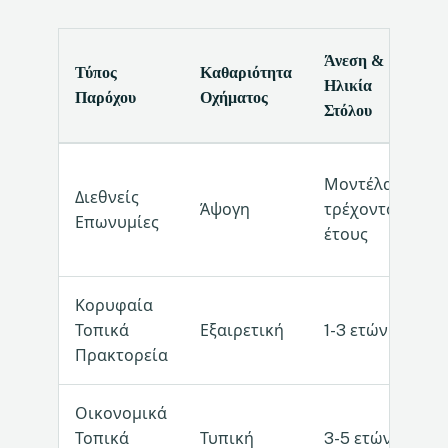
Άνεση &
Τύπος
Καθαριότητα
Τ
Ηλικία
Παρόχου
Οχήματος
Π
Στόλου
Μοντέλα
Διεθνείς
Γ
Άψογη
τρέχοντος
Επωνυμίες
(
έτους
Κορυφαία
Π
Τοπικά
Εξαιρετική
1-3 ετών
(
Πρακτορεία
Οικονομικά
Τοπικά
Τυπική
3-5 ετών
Μ