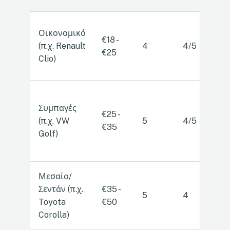
Οικονομικό
€18 -
Χ
(π.χ. Renault
4
4/5
€25
Α
Clio)
Συμπαγές
€25 -
(π.χ. VW
5
4/5
Α
€35
Golf)
Μεσαίο/
Σεντάν (π.χ.
€35 -
5
4
Α
Toyota
€50
Corolla)