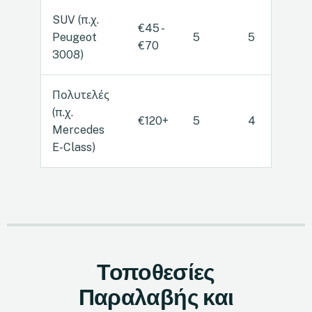
SUV (π.χ.
€45 -
Peugeot
5
5
Α
€70
3008)
Πολυτελές
(π.χ.
€120+
5
4
Α
Mercedes
E-Class)
Τοποθεσίες
Παραλαβής και